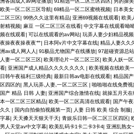
洲各国成人av网址播放
|
91精选一区二区三区四区
|
男的操
欧美一区二区三区导航
|
69精品一区二区蜜桃视频
|
日本美女
二区三区
|
99热久久这里有精品
|
亚洲69视频在线观看
|
欧美
射精视频
|
麻豆 一区二区三区在线看
|
中文字幕在线观看呦
频在线观看
|
可以在线观看的av网站
|
玩弄人妻少妇精品视
夜操夜夜操夜夜艹
|
日本阿v片中文字幕在线
|
精品人妻久久
洲av成人网人人
|
91极品尤物国产在线播放
|
97超碰资源总
人妻一区二区三区
|
欧美理论片一区二区三区
|
欧美人妖一区
看
|
亚洲国产成人精品久久久久久久久
|
欧美视频在线欧美
日韩午夜福利三级经典
|
最新日韩av电影在线观看
|
精品国产
区四区的
|
黑人玩弄,人妻,一区二区三区
|
啪啪啪在线免费视
国产 精品 日韩 人妻
|
亚洲国产综合激情在线
|
就操五月天在
本一区二区三区精品
|
欧美一区二区高清在线观看
|
国产午夜
久久
|
国内自拍偷拍视频第一页
|
人妻 日韩 欧美 综合 制服
|
字幕
|
天天搡天天狠天干天
|
青娱乐日韩一区二区三区四区
|
男人天堂av中文字幕
|
欧美乱码卡1卡二卡3卡4
|
亚洲乱熟女