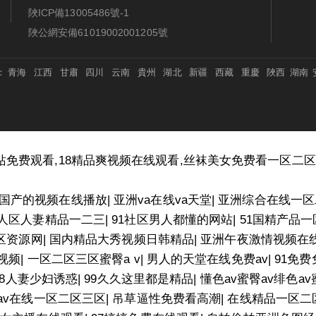
陜ICP備13005486號-1
陜公網安備61019002001205號
：
青海
江西
甘肅
四川
云南
貴州
湖北
新疆
西藏
重慶
陜西
湖南
站免费观看,18精品爽视频在线观看,丝袜美女免费看一区二区
国产的视频在线播放
|
亚洲va在线va天堂
|
亚洲综合在线一区
人区人妻精品一二三
|
91社区男人都懂的网站
|
51国精产品
区资源网
|
国内精品大秀视频日韩精品
|
亚洲午夜激情视频在
视频
|
一区二区三区蜜臀a v
|
男人的天堂在线免费av
|
91免
18人妻少妇诱惑
|
99久久这里都是精品
|
懂色av蜜臀av绯色av
av在线一区二区三区
|
吊草逼性免费看高潮
|
在线精品一区二