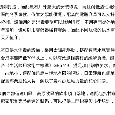
不銹鋼打造，適配農村戶外露天的安裝環境，而且耐低溫性能
山區的冬季氣候。依靠太陽能供電，配套的電瓶容量可以支持
心停擺。設備用的是消毒藥劑可以就地購買，不用專門從外
精準投加，也可以用溶藥器緩釋溶解，適配不同規模的供水需
人天天值守。
地區日供水消毒的設備，采用太陽能驅動，搭配智慧水務實時
合成本能降低70%以上，可以有效減輕農村的經濟負擔。能
合《生活飲用水衛生標準》GB5749，滿足項目驗收要求。
建，占地小，適配偏遠農村場地有限的現狀，日常運維也簡單
門配置專業運維人員，解決了農村缺運維力量的核心問題。
多個西部偏遠山區、高原牧區的飲水項目落地，適配包括甘
，廠家配套完整的運維體系，可以提供上門指導與技術培訓，