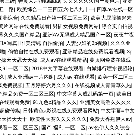
典三级
|
特黄大片特aaaaaa
|
久久久久久久国产黄色片
|
亚洲
五十路
|
欧美综合一二三四五六七八九十一
|
四季av在线一区
亚洲综合
|
久久精品日产第一区二区三区
|
欧美大屁股撅起来
黄片网站在线免费观看
|
男插女视频免费网站
|
综合页自拍视
幕久久久国产精品
|
亚洲AV无码成人精品国产一区
|
夜夜艹夜
三区写真
|
唯美清纯 自拍偷拍
|
人妻少妇的3p视频
|
久久久亚
啪啪
|
偷怕自拍在线免费观看
|
亚洲精品在线免费观看视频
|
3p
天操天天舔天天操
|
成人av在线观看精品
|
黄页网免费在线观
久91一区二区
|
2018中文字幕在线观看
|
白嫩排行喷水视频轮
|
久
|
成人亚洲av一片内谢
|
成人av 在线观看
|
欧美一区二区三
幕免费视频
|
五月婷婷六月久久久
|
在线视频成人青青草久热
|
产精品免费一区二区三区
|
中文字幕人成乱码第一页
|
欧美日
在线观看免费
|
91九色p精品久久久
|
亚洲美女高潮久久久久
超碰传媒
|
日韩黄色a影视在线免费观看网站
|
中文字幕=中文
天天操天天干
|
欧美性大赛久久久久久久
|
免费大香蕉伊人av
|
观看一区二区三区
|
国产 福利 一区二区
|
av色伊人久久综合