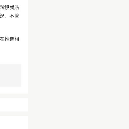
階段就貼
況。不管
在推進相