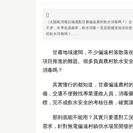

《太陽能消毒設備適配甘肅偏遠農村飲水消毒嗎？》全文
不便，冬季低溫嚴寒，飲水消毒一直是困擾當地項目推
村飲水消毒嗎？……
甘肅地域遼闊，不少偏遠村落散落
項目推進的難題。很多負責農村飲水安
消毒嗎？
其實懂行的都知道，甘肅偏遠農村
備，交通不便難找專業運維人員，消毒
標，完不成飲水安全的考核任務，確實
那到底能不能用？其實只要選對工
需求，針對無電偏遠村鎮供水場景開發的