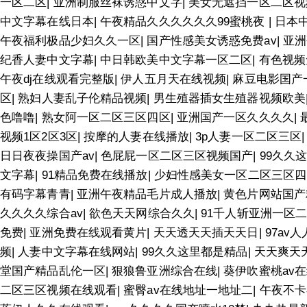
一区二区
|
亚洲制服丝袜诱惑中文字
|
美女无遮挡一区二区视
中文字幕在线日本
|
午夜精品久久久久久久99蜜桃夜
|
日本中
午夜福利极品少妇久久一区
|
国产性感美女诱惑免费av
|
亚洲
纪香人妻中文字幕
|
中日韩欧美中文字幕一区二区
|
有色视频
午夜dj在线观看完整版
|
伊人五月天在线视频
|
麻豆电影国产
区
|
熟妇人妻乱子伦精品视频
|
男生殖器插女生殖器视频欧美
色噜噜
|
熟女阿一区二区三区四区
|
亚洲国产一区久久久久
|
视频1区2区3区
|
按摩的人妻在线播放
|
3p人妻一区二区三区
日日夜夜操国产av
|
色屁屁一区二区三区视频国产
|
99久久
文字幕
|
91精品免费在线播放
|
少妇性感美女一区二区三区四
有码字幕青青
|
亚洲午夜精品毛片成人播放
|
黄色片网站国产
久久久久综合av
|
欲色天天网综合久久
|
91千人斩亚洲一区
免费
|
亚洲免费在线观看黄片
|
天天透天天插天天日
|
97av
频
|
人妻中文字幕在线网站
|
99久久这里都是精品
|
天天爽天
堂国产精品乱伦一区
|
狠狼鲁亚洲综合在线
|
葵伊吹蜜桃av
二区三区视频在线观看
|
蜜臀av在线地址一地址二
|
午夜不卡