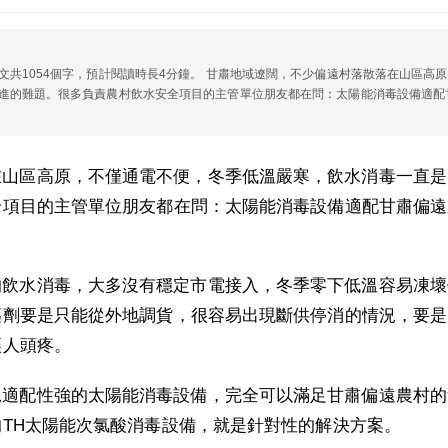
共1054個字，預計閱讀時長4分鐘。 甘肅地域遼闊，不少偏遠村落散落在山區高
進的難題。很多負責農村飲水安全項目的主管單位朋友都在問：太陽能消毒設備適配
在山區高原，不僅通電不便，冬季低溫嚴寒，飲水消毒一直是
全項目的主管單位朋友都在問：太陽能消毒設備適配甘肅偏遠
的飲水消毒，大多沒有穩定市電接入，冬季零下低溫容易凍壞
藥劑要是只能從外地調貨，很容易出現斷供停消的情況，要是
讓人頭疼。
況適配性強的太陽能消毒設備，完全可以滿足甘肅偏遠農村的
TH太陽能次氯酸消毒設備，就是針對性的解決方案。