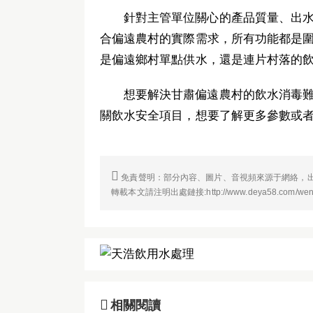
針對主管單位關心的產品質量、出
合偏遠農村的實際需求，所有功能都是
是偏遠鄉村單點供水，還是連片村落的
想要解決甘肅偏遠農村的飲水消毒
關飲水安全項目，想要了解更多參數或

免責聲明：部分內容、圖片、音視頻來源于網絡，出
轉載本文請注明出處鏈接:http://www.deya58.com/went

相關閱讀