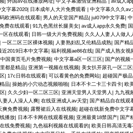
频
|
外国av在线播放网址
|
中文字幕激情亚洲精品
|
av成人a
文字幕2020
|
日本成年人大片免费观看
|
中文字幕久久久aⅴ
码欧洲码在线观看
|
男人的天堂国产精品
|
jul079中文字幕
|
中
免费在线观看
|
91九色黑丝长腿美女
|
av成人app永久免费
|
国
一区在线观看
|
日韩一级大片免费视频
|
久久人人妻人人做人
|
一区二区三区裸体视频
|
人妻熟妇乱又伦精品成熟
|
国产精
最近2019日本中文字幕
|
福利视频ae86在线
|
国产成人熟女视
|
中国黄页毛片免费视频
|
中文字幕a区一区三区
|
国产的视频
这里都是精品
|
亚洲第一视频在线视频
|
美女扒开尿孔一区二区
区
|
17c日韩在线观看
|
可以看黄色的免费网站
|
超碰国产极品
精品
|
操她的小穴动态视频啪啪
|
日本不卡二卡三卡四卡
|
欧
二区
|
久久少妇一区二区三区
|
亚洲天堂男人天堂男人
|
九九视频
人人妻人人澡人人爽
|
在线亚洲成人av天堂
|
国产精品自在线观
天爽免费视频
|
露臀裙后入在线视频
|
超碰在线新免费中文字
在线播放
|
日本不卡网在线观看视频
|
亚洲最黄18禁国产
|
国产
在线免费视频
|
九色福利视频在线观看的
|
欧美日韩高清无毒