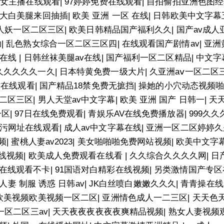
美女主播在线观看
|
97婷婷免费在线观看
|
自拍偷拍亚洲色图经
大白美腿来回抽插
|
欧美 亚洲 一区 在线
|
日韩欧美中文字幕
人妖一区二区三区
|
欧美日韩精品国产福利久久
|
国产av成人
呦
|
乱色熟女综合一区二区三区四
|
在线观看国产剧情av
|
亚洲
频在线
|
日韩丝袜美腿av在线
|
国产福利一区二区精品
|
中文字
久久久久久一久
|
日本特黄免费一级大片
|
久亚洲aⅴ一区二区
站在线观看
|
国产精品18禁免费无摭挡
|
操她的小穴动态视频
二区三区
|
男人天堂av中文字幕
|
欧美 亚洲 国产 日韩一
|
天
一区
|
97日在线免费观看
|
青娱乐AV在线免费播放器
|
999久久
污网址在线观看
|
成人av中文字幕在线
|
亚洲一区二区婷婷久
频
|
蜜桃人妻av2023
|
美女啪啪啪免费网站视频
|
欧美中文字
线视频
|
欧美成人免费观看在线看
|
久久综合久久久久网
|
日
在线观看不卡
|
91国语对白精彩在线视频
|
另类激情国产专区
人妻 制服 诱惑 日韩av
|
JK白丝喷白嫩嫩久久久
|
青青操在线
欧美视频欧美视频一区二区
|
亚洲情色成人一二三区
|
天天色
一区二区三av
|
天天夜夜夜夜夜夜爽精品视频
|
熟女人妻视频