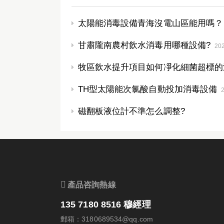
太陽能消毒設備青海沒電山區能用嗎？
甘肅隴南農村飲水消毒用哪種設備?
20
牧區飲水提升項目如何凈化細菌超標的
TH型太陽能次氯酸自動投加消毒設備
磁翻板液位計不準怎么調整?

產品咨詢熱線
135 7180 8516 穆經理
郵箱：3180689534@qq.com