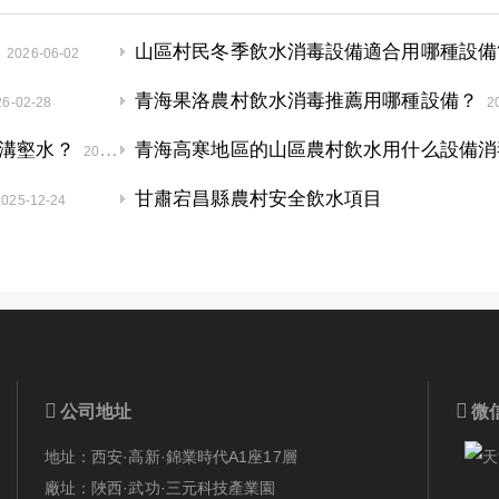
山區村民冬季飲水消毒設備適合用哪種設備
2026-06-02
青海果洛農村飲水消毒推薦用哪種設備？
26-02-28
2
溝壑水？
2026-01-04
甘肅宕昌縣農村安全飲水項目
2025-12-24


公司地址
微
地址：西安·高新·錦業時代A1座17層
廠址：陜西·武功·三元科技產業園