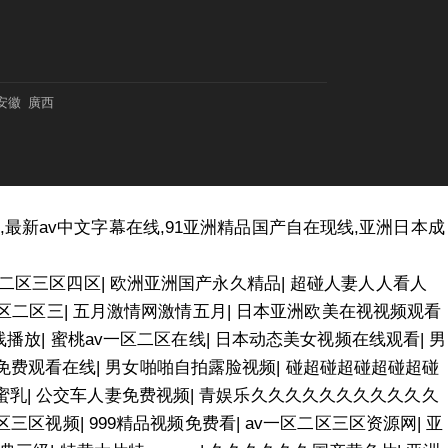
安徽
廣西
,最新av中文字幕在线,91亚洲精品国产自在现线,亚洲日本成
二区三区四区
|
欧洲亚洲国产永久精品
|
超碰人妻人人看人
一区二区三
|
五月激情网激情五月
|
日本亚洲欧美在视视频观看
线播放
|
蜜桃av一区二区在线
|
日本动态美女视频在线观看
|
男
费免费观看在线
|
男女啪啪自拍露脸视频
|
碰超碰超碰超碰超碰
蜜乳
|
公交车人妻免费视频
|
青娱乐久久久久久久久久久久久
区三区视频
|
999精品视频免费看
|
av一区二区三区资源网
|
亚