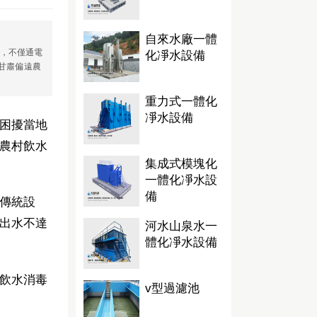
自來水廠一體
原，不僅通電
化凈水設備
甘肅偏遠農
重力式一體化
凈水設備
困擾當地
農村飲水
集成式模塊化
一體化凈水設
備
傳統設
出水不達
河水山泉水一
體化凈水設備
飲水消毒
v型過濾池