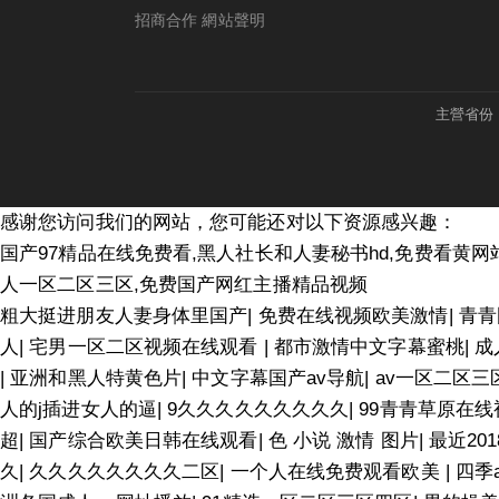
招商合作
網站聲明
主營省份
感谢您访问我们的网站，您可能还对以下资源感兴趣：
国产97精品在线免费看,黑人社长和人妻秘书hd,免费看黄网
人一区二区三区,免费国产网红主播精品视频
粗大挺进朋友人妻身体里国产
|
免费在线视频欧美激情
|
青青
人
|
宅男一区二区视频在线观看
|
都市激情中文字幕蜜桃
|
成
|
亚洲和黑人特黄色片
|
中文字幕国产av导航
|
av一区二区三
人的j插进女人的逼
|
9久久久久久久久久久
|
99青青草原在线
超
|
国产综合欧美日韩在线观看
|
色 小说 激情 图片
|
最近20
久
|
久久久久久久久久二区
|
一个人在线免费观看欧美
|
四季