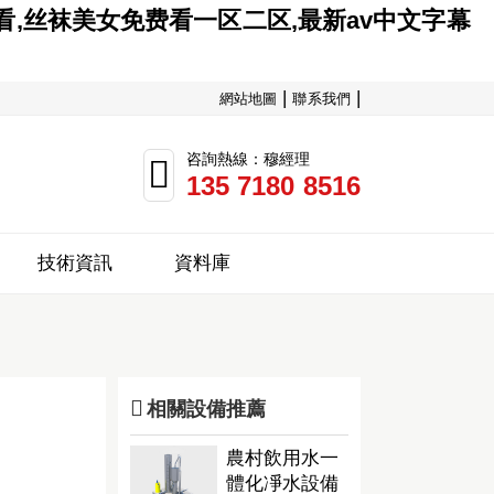
看,丝袜美女免费看一区二区,最新av中文字幕
|
|
網站地圖
聯系我們
咨詢熱線：穆經理

135 7180 8516
技術資訊
資料庫

相關設備推薦
農村飲用水一
體化凈水設備