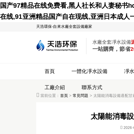
国产97精品在线免费看,黑人社长和人妻秘书h
在线,91亚洲精品国产自在现线,亚洲日本成
天浩環保-自來水廠全套設備廠家
水廠全套凈水設備
一站購齊，節省
2
首頁
一體化凈水設備
凈
工廠介紹
聯系方式

當前位置：
首頁
>
常見問題
> 太陽能消毒設備適配甘
太陽能消毒設

2026-