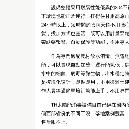
設備整體采用耐腐性能優異的304
下環境也能正常運行，扛得住甘肅高原
24小時以上，短時間的陰雨天也不用擔
貨，投加方式也靈活，既可以用計量泵
帶缺藥報警、自動保護等功能，不用專
作為專門適配農村飲水消毒、無電
能，可以實現自動加藥，運行能耗低，綜
水中的細菌、病毒等微生物，出水穩定符
是模塊化設計，即裝即用，不用復雜土
作人員經過簡單培訓就能上手，不用專
TH太陽能消毒設備目前已經在國內
個西部省份的不同工況，落地案例豐富
售后跟不上。