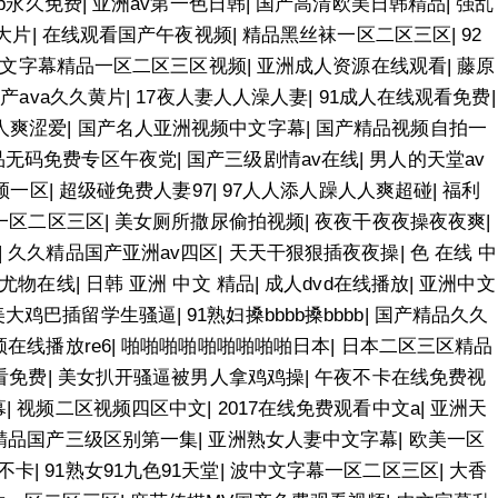
pp永久免费
|
亚洲av第一色日韩
|
国产高清欧美日韩精品
|
强乱
大片
|
在线观看国产午夜视频
|
精品黑丝袜一区二区三区
|
92
文字幕精品一区二区三区视频
|
亚洲成人资源在线观看
|
藤原
产ava久久黄片
|
17夜人妻人人澡人妻
|
91成人在线观看免费
|
人爽涩爱
|
国产名人亚洲视频中文字幕
|
国产精品视频自拍一
品无码免费专区午夜党
|
国产三级剧情av在线
|
男人的天堂av
频一区
|
超级碰免费人妻97
|
97人人添人躁人人爽超碰
|
福利
一区二区三区
|
美女厕所撒尿偷拍视频
|
夜夜干夜夜操夜夜爽
|
|
久久精品国产亚洲av四区
|
天天干狠狠插夜夜操
|
色 在线 中
尤物在线
|
日韩 亚洲 中文 精品
|
成人dvd在线播放
|
亚洲中文
美大鸡巴插留学生骚逼
|
91熟妇搡bbbb搡bbbb
|
国产精品久久
在线播放re6
|
啪啪啪啪啪啪啪啪啪日本
|
日本二区三区精品
看免费
|
美女扒开骚逼被男人拿鸡鸡操
|
午夜不卡在线免费视
幕
|
视频二区视频四区中文
|
2017在线免费观看中文a
|
亚洲天
精品国产三级区别第一集
|
亚洲熟女人妻中文字幕
|
欧美一区
不卡
|
91熟女91九色91天堂
|
波中文字幕一区二区三区
|
大香