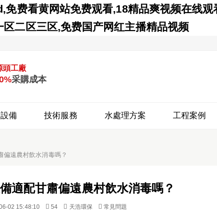
d,免费看黄网站免费观看,18精品爽视频在线观
人一区二区三区,免费国产网红主播精品视频
源頭工廠
0%
采購成本
水設備
技術服務
水處理方案
工程案例
肅偏遠農村飲水消毒嗎？
備適配甘肅偏遠農村飲水消毒嗎？



06-02 15:48:10
54
天浩環保
常見問題